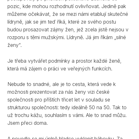
pozic, kde mohou rozhodnutí ovlivňovat. Jedině pak
můžeme očekávat, že se mezi námi etablují skutečné
lídryně, jak se jim teď říká, které ze svého postu
budou prosazovat zájmy žen, jež zcela jistě nejsou v
rozporu s těmi mužskými. Lídryně. Já jim říkám „silné
ženy“.
Je třeba vytvářet podmínky a prostor každé ženě,
která má zájem o práci ve veřejných funkcích.
Nebude to snadné, ale je to cesta, která vede k
možnosti prezentovat za nás ženy vizi české
společnosti pro příštích třicet let v souladu se
strukturou společnosti: tedy ideálně 50 na 50. Tak to
už trochu kážu, souhlasím s vámi. Ale to snad můžu.
Jsem přeci doma.
A povedlo se mi úplně hladce vyklopit bábovku. Za