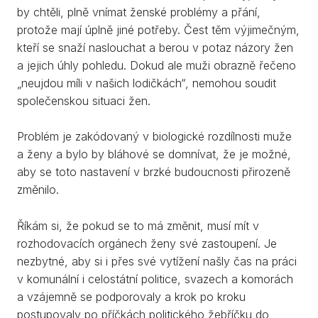
by chtěli, plně vnímat ženské problémy a přání,
protože mají úplně jiné potřeby. Čest těm výjimečným,
kteří se snaží naslouchat a berou v potaz názory žen
a jejich úhly pohledu. Dokud ale muži obrazně řečeno
„neujdou míli v našich lodičkách“, nemohou soudit
společenskou situaci žen.
Problém je zakódovaný v biologické rozdílnosti muže
a ženy a bylo by bláhové se domnívat, že je možné,
aby se toto nastavení v brzké budoucnosti přirozeně
změnilo.
Říkám si, že pokud se to má změnit, musí mít v
rozhodovacích orgánech ženy své zastoupení. Je
nezbytné, aby si i přes své vytížení našly čas na práci
v komunální i celostátní politice, svazech a komorách
a vzájemně se podporovaly a krok po kroku
postupovaly po příčkách politického žebříčku do