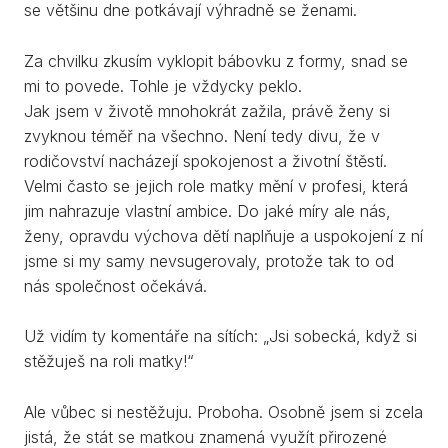
se většinu dne potkávají výhradně se ženami.
Za chvilku zkusím vyklopit bábovku z formy, snad se
mi to povede. Tohle je vždycky peklo.
Jak jsem v životě mnohokrát zažila, právě ženy si
zvyknou téměř na všechno. Není tedy divu, že v
rodičovství nacházejí spokojenost a životní štěstí.
Velmi často se jejich role matky mění v profesi, která
jim nahrazuje vlastní ambice. Do jaké míry ale nás,
ženy, opravdu výchova dětí naplňuje a uspokojení z ní
jsme si my samy nevsugerovaly, protože tak to od
nás společnost očekává.
Už vidím ty komentáře na sítích: „Jsi sobecká, když si
stěžuješ na roli matky!“
Ale vůbec si nestěžuju. Proboha. Osobně jsem si zcela
jistá, že stát se matkou znamená využít přirozené