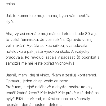
chlapi.
Jak to komentuje moje máma, bych vám nepřála
slyšet.
Aha, vy asi neznáte moji mámu. Letos jí bude 80 a je
to velká feministka. Je velmi akční. Opravdu velmi,
velmi akční. Vyučila se kuchařkou, vystudovala
hotelovku a pak ještě vysokou školu. A vždycky
pracovala. Po revoluci začala v padesáti (!) podnikat a
samozřejmě mě ještě pořád vychovává.
Jasně, mami, dej si vínko, říkám a zesiluji konferenci.
Opravdu, jeden chlap vedle druhého.
Proč tam, stejně naléhavě a chytře, nediskutovaly
téměř žádné ženy? Kde byly? Kde právě v té době asi
byly? Blížil se víkend, možná se naplno věnovaly
rodinám, domácnostem, dětem…