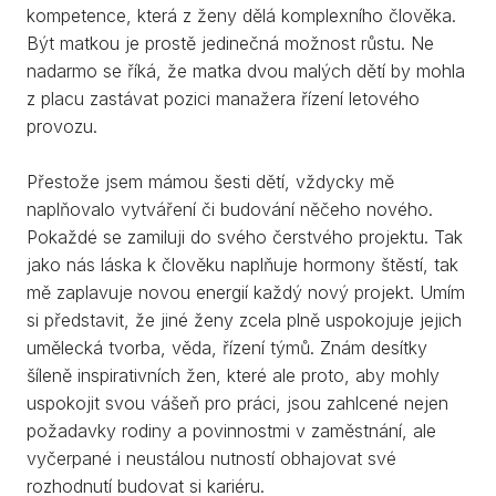
kompetence, která z ženy dělá komplexního člověka.
Být matkou je prostě jedinečná možnost růstu. Ne
nadarmo se říká, že matka dvou malých dětí by mohla
z placu zastávat pozici manažera řízení letového
provozu.
Přestože jsem mámou šesti dětí, vždycky mě
naplňovalo vytváření či budování něčeho nového.
Pokaždé se zamiluji do svého čerstvého projektu. Tak
jako nás láska k člověku naplňuje hormony štěstí, tak
mě zaplavuje novou energií každý nový projekt. Umím
si představit, že jiné ženy zcela plně uspokojuje jejich
umělecká tvorba, věda, řízení týmů. Znám desítky
šíleně inspirativních žen, které ale proto, aby mohly
uspokojit svou vášeň pro práci, jsou zahlcené nejen
požadavky rodiny a povinnostmi v zaměstnání, ale
vyčerpané i neustálou nutností obhajovat své
rozhodnutí budovat si kariéru.