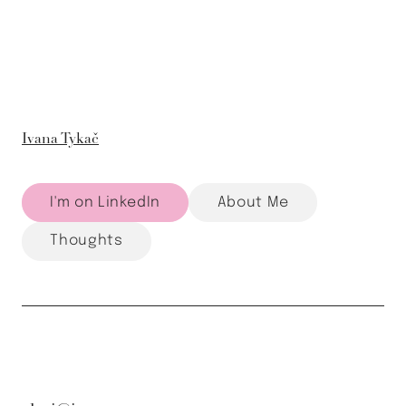
Ivana Tykač
I'm on LinkedIn
About Me
Thoughts