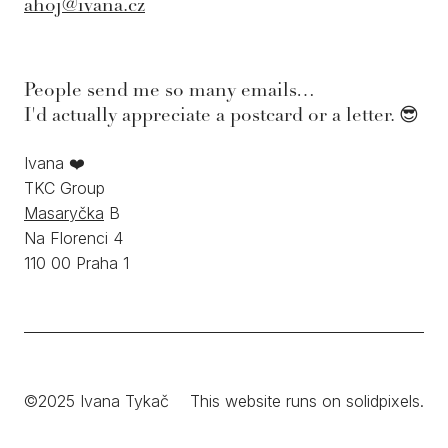
ahoj@ivana.cz
People send me so many emails…
I'd actually appreciate a postcard or a letter. 😎
Ivana ❤️
TKC Group
Masaryčka
B
Na Florenci 4
110 00 Praha 1
©2025 Ivana Tykač
This website runs on
solidpixels.