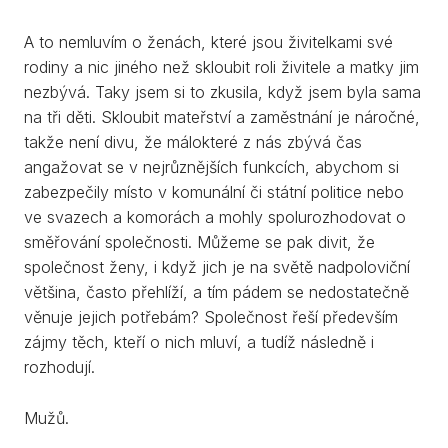
A to nemluvím o ženách, které jsou živitelkami své
rodiny a nic jiného než skloubit roli živitele a matky jim
nezbývá. Taky jsem si to zkusila, když jsem byla sama
na tři děti. Skloubit mateřství a zaměstnání je náročné,
takže není divu, že málokteré z nás zbývá čas
angažovat se v nejrůznějších funkcích, abychom si
zabezpečily místo v komunální či státní politice nebo
ve svazech a komorách a mohly spolurozhodovat o
směřování společnosti. Můžeme se pak divit, že
společnost ženy, i když jich je na světě nadpoloviční
většina, často přehlíží, a tím pádem se nedostatečně
věnuje jejich potřebám? Společnost řeší především
zájmy těch, kteří o nich mluví, a tudíž následně i
rozhodují.
Mužů.