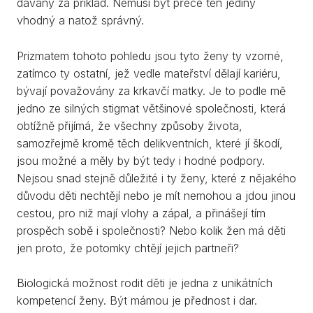
dávány za příklad. Nemusí být přece ten jediný
vhodný a natož správný.
Prizmatem tohoto pohledu jsou tyto ženy ty vzorné,
zatímco ty ostatní, jež vedle mateřství dělají kariéru,
bývají považovány za krkavčí matky. Je to podle mě
jedno ze silných stigmat většinové společnosti, která
obtížně přijímá, že všechny způsoby života,
samozřejmě kromě těch delikventních, které jí škodí,
jsou možné a měly by být tedy i hodné podpory.
Nejsou snad stejně důležité i ty ženy, které z nějakého
důvodu děti nechtějí nebo je mít nemohou a jdou jinou
cestou, pro niž mají vlohy a zápal, a přinášejí tím
prospěch sobě i společnosti? Nebo kolik žen má děti
jen proto, že potomky chtějí jejich partneři?
Biologická možnost rodit děti je jedna z unikátních
kompetencí ženy. Být mámou je přednost i dar.