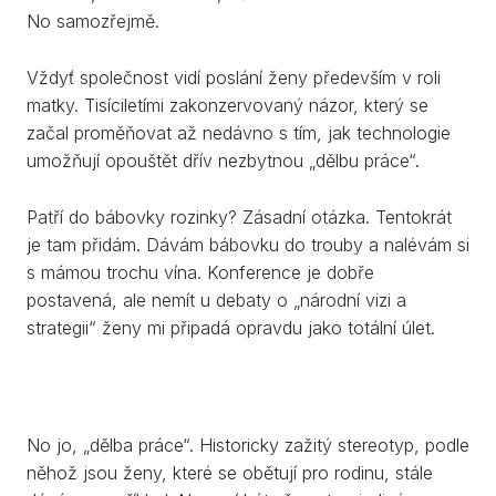
No samozřejmě.
Vždyť společnost vidí poslání ženy především v roli
matky. Tisíciletími zakonzervovaný názor, který se
začal proměňovat až nedávno s tím, jak technologie
umožňují opouštět dřív nezbytnou „dělbu práce“.
Patří do bábovky rozinky? Zásadní otázka. Tentokrát
je tam přidám. Dávám bábovku do trouby a nalévám si
s mámou trochu vína. Konference je dobře
postavená, ale nemít u debaty o „národní vizi a
strategii“ ženy mi připadá opravdu jako totální úlet.
No jo, „dělba práce“. Historicky zažitý stereotyp, podle
něhož jsou ženy, které se obětují pro rodinu, stále