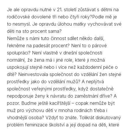
Je ale opravdu nutné v 21. století zůstávat s dětmi na
rodičovské dovolené tři nebo čtyři roky?Podle mě je
to nesmysl. Je opravdu úlohou matky vychovávat své
děti na sto procent sama?
Nemůže s námi tuto činnost sdílet někdo další,
řekněme na padesát procent? Není to o párové
spolupráci? Není vlastně v dnešní společnosti
normální, že žena má i jiné role, které ji možná
uspokojují stejně nebo i více než každodenní péče o
dítě? Neinvestovala společnost do vzdělání žen stejné
prostředky jako do vzdělání mužů? A neplýtvá
společnost veřejnými prostředky, když dostatečně
nepodporuje ženy k návratu do zaměstnání dříve? A
pozor. Buďme ještě kacířštější – copak nemůže být
muž pro výchovu dětí v mnoha rodinách třeba i
vhodnější osoba? Vždyť to znáte. Tolikrát diskutovaný
problém feminizace školství a její dopad na děti, které