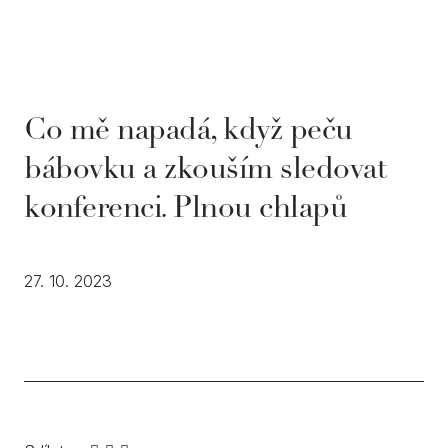
Ivana
e
cs
Co mě napadá, když peču
bábovku a zkouším sledovat
konferenci. Plnou chlapů
27. 10. 2023