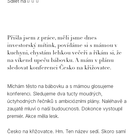
Sdílet na
Přišla jsem z práce, měli jsme dnes
investorský mítink, povídáme si s mámou v
kuchyni, chystám lehkou večeři a říkám si, že
na víkend upeču bábovku. A mám v plánu
sledovat konferenci Česko na křižovatce.
Míchám těsto na bábovku a s mámou glosujeme
konferenci. Sledujeme dva tucty moudrých,
úctyhodných řečníků s ambiciózními plány. Naléhavě a
zaujatě mluví o naší budoucnosti. Dokonce vystoupil
premiér. Akce měla lesk.
Česko na křižovatce. Hm. Ten název sedí. Skoro samí